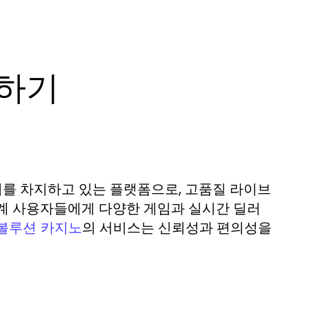
해하기
를 차지하고 있는 플랫폼으로, 고품질 라이브
세계 사용자들에게 다양한 게임과 실시간 딜러
의 서비스는 신뢰성과 편의성을
볼루션 카지노