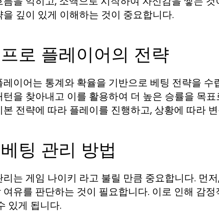
흐름을 익히고, 소액으로 시작하여 자신감을 쌓는 것이
략을 깊이 있게 이해하는 것이 중요합니다.
2 프로 플레이어의 전략
플레이어는 통계와 확율을 기반으로 베팅 전략을 수
패턴을 찾아내고 이를 활용하여 더 높은 승률을 목표로
기본 전략에 따라 플레이를 진행하고, 상황에 따라 
3 베팅 관리 방법
관리는 게임 나이키 라고 불릴 만큼 중요합니다. 먼저,
 여유를 판단하는 것이 필요합니다. 이로 인해 감
수 있게 됩니다.