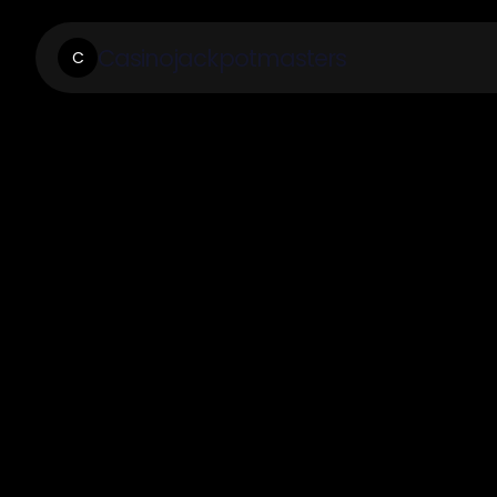
Casinojackpotmasters
C