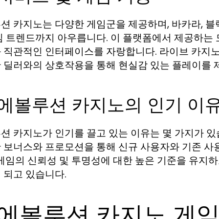
션 카지노는 다양한 게임군을 제공하며, 바카라, 블
임 트렌드까지 아우릅니다. 이 플랫폼에서 제공하는 
 직관적인 인터페이스를 자랑합니다. 라이브 카지노
 딜러와의 상호작용을 통해 현실감 있는 플레이를 
3 에볼루션 카지노의 인기 이
션 카지노가 인기를 끌고 있는 이유는 몇 가지가 있습
 보너스와 프로모션을 통해 신규 사용자와 기존 사
 게임의 신뢰성 및 투명성에 대한 높은 기준을 유지하
 되고 있습니다.
. 에볼루션 카지노 게