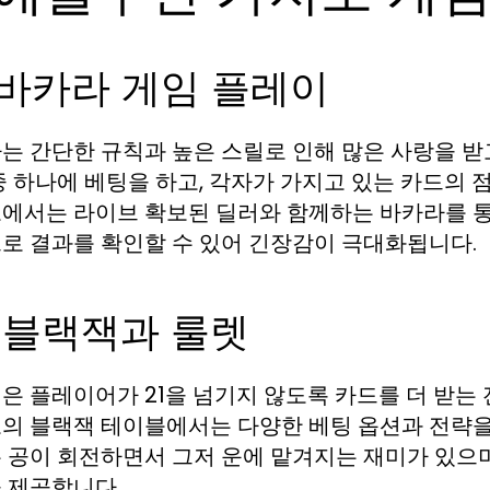
1 바카라 게임 플레이
는 간단한 규칙과 높은 스릴로 인해 많은 사랑을 받
중 하나에 베팅을 하고, 각자가 가지고 있는 카드의
에서는 라이브 확보된 딜러와 함께하는 바카라를 통
로 결과를 확인할 수 있어 긴장감이 극대화됩니다.
2 블랙잭과 룰렛
은 플레이어가 21을 넘기지 않도록 카드를 더 받는
의 블랙잭 테이블에서는 다양한 베팅 옵션과 전략을
 공이 회전하면서 그저 운에 맡겨지는 재미가 있으며
 제공합니다.