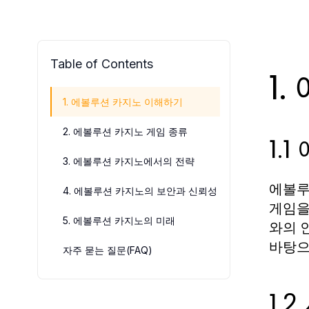
Table of Contents
1
1. 에볼루션 카지노 이해하기
2. 에볼루션 카지노 게임 종류
1.
3. 에볼루션 카지노에서의 전략
에볼루
4. 에볼루션 카지노의 보안과 신뢰성
게임을
5. 에볼루션 카지노의 미래
와의 
바탕으
자주 묻는 질문(FAQ)
1.