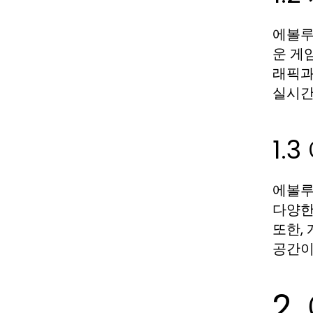
에볼루
운 게
래픽과
실시간
1.
에볼루
다양한
또한,
공간이
2