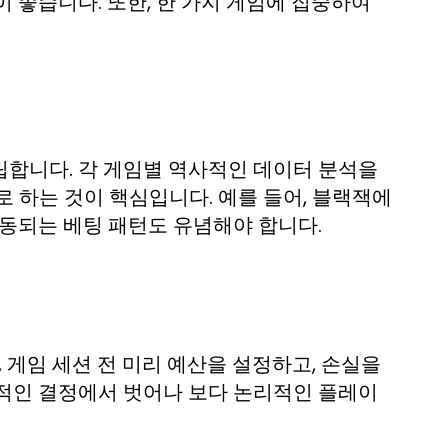
 좋습니다. 또한, 한 가지 게임에 집중하여
립합니다. 각 게임별 역사적인 데이터 분석을
 하는 것이 핵심입니다. 예를 들어, 블랙잭에
변동되는 베팅 패턴도 유념해야 합니다.
 게임 세션 전 미리 예산을 설정하고, 손실을
정적인 결정에서 벗어나 보다 논리적인 플레이