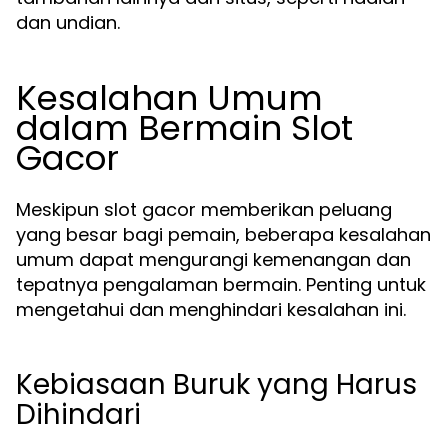
dan undian.
Kesalahan Umum
dalam Bermain Slot
Gacor
Meskipun slot gacor memberikan peluang
yang besar bagi pemain, beberapa kesalahan
umum dapat mengurangi kemenangan dan
tepatnya pengalaman bermain. Penting untuk
mengetahui dan menghindari kesalahan ini.
Kebiasaan Buruk yang Harus
Dihindari