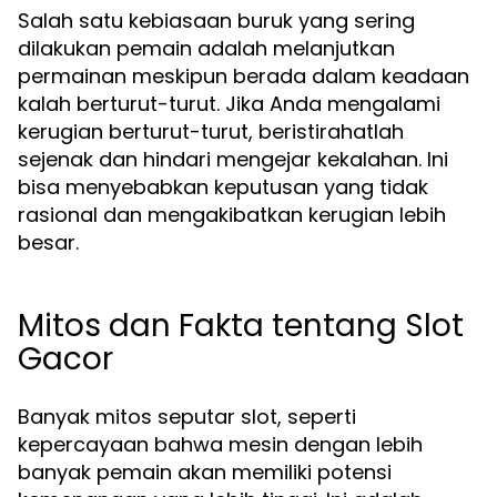
Salah satu kebiasaan buruk yang sering
dilakukan pemain adalah melanjutkan
permainan meskipun berada dalam keadaan
kalah berturut-turut. Jika Anda mengalami
kerugian berturut-turut, beristirahatlah
sejenak dan hindari mengejar kekalahan. Ini
bisa menyebabkan keputusan yang tidak
rasional dan mengakibatkan kerugian lebih
besar.
Mitos dan Fakta tentang Slot
Gacor
Banyak mitos seputar slot, seperti
kepercayaan bahwa mesin dengan lebih
banyak pemain akan memiliki potensi