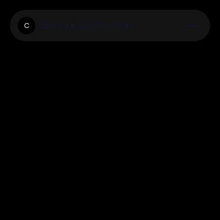
Casinojackpotmasters
C