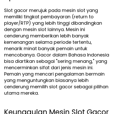
Slot gacor merujuk pada mesin slot yang
memiliki tingkat pembayaran (return to
player/RTP) yang lebih tinggi dibandingkan
dengan mesin slot lainnya. Mesin ini
cenderung memberikan lebih banyak
kemenangan selama periode tertentu,
menarik minat banyak pemain untuk
mencobanya. Gacor dalam Bahasa Indonesia
bisa diartikan sebagai "sering menang," yang
mencerminkan sifat dari jenis mesin ini.
Pemain yang mencari pengalaman bermain
yang menguntungkan biasanya lebih
cenderung memilih slot gacor sebagai pilihan
utama mereka.
Keunggulan Mesin Slot Gacor