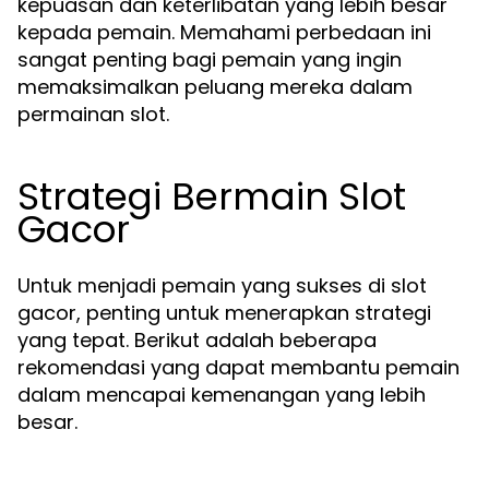
kepuasan dan keterlibatan yang lebih besar
kepada pemain. Memahami perbedaan ini
sangat penting bagi pemain yang ingin
memaksimalkan peluang mereka dalam
permainan slot.
Strategi Bermain Slot
Gacor
Untuk menjadi pemain yang sukses di slot
gacor, penting untuk menerapkan strategi
yang tepat. Berikut adalah beberapa
rekomendasi yang dapat membantu pemain
dalam mencapai kemenangan yang lebih
besar.