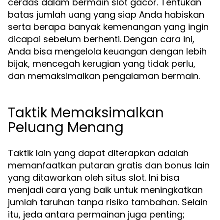
cerdas dalam bermain slot gacor. Tentukan
batas jumlah uang yang siap Anda habiskan
serta berapa banyak kemenangan yang ingin
dicapai sebelum berhenti. Dengan cara ini,
Anda bisa mengelola keuangan dengan lebih
bijak, mencegah kerugian yang tidak perlu,
dan memaksimalkan pengalaman bermain.
Taktik Memaksimalkan
Peluang Menang
Taktik lain yang dapat diterapkan adalah
memanfaatkan putaran gratis dan bonus lain
yang ditawarkan oleh situs slot. Ini bisa
menjadi cara yang baik untuk meningkatkan
jumlah taruhan tanpa risiko tambahan. Selain
itu, jeda antara permainan juga penting;