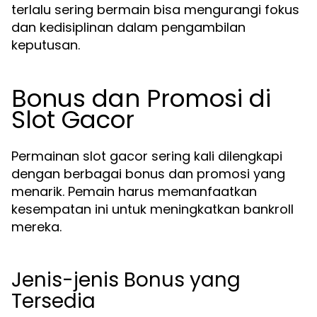
terlalu sering bermain bisa mengurangi fokus
dan kedisiplinan dalam pengambilan
keputusan.
Bonus dan Promosi di
Slot Gacor
Permainan slot gacor sering kali dilengkapi
dengan berbagai bonus dan promosi yang
menarik. Pemain harus memanfaatkan
kesempatan ini untuk meningkatkan bankroll
mereka.
Jenis-jenis Bonus yang
Tersedia